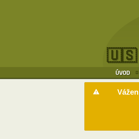
🇺🇸
ÚVOD
Vážení