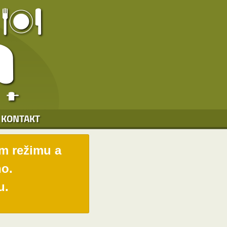
KONTAKT
ím režimu a
o.
u.